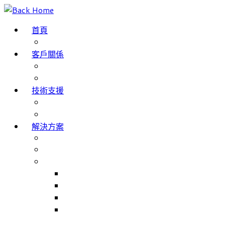
Skip
to
首頁
content
部落格
客戶關係
成功案例
客戶評價
技術支援
網域名稱註冊
服務條款
解決方案
The Internet of Things
Smartphone App Development
主要產品
Match Jobs – 職工部署/招聘系統
NHS Trusts 職工部署/招聘系統
Match Rooms – 會議室預訂系統
Volunteer Management – 志工人員管理系
統