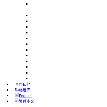
Volunteer Management for NHS Trusts –
NHS Trusts 志工人員管理系統
Careers Link Up – 就業職能平台
Career Interests – 職能性向測驗
PIMS – 實習管理系統
CAMS – 樣品、專案、客戶關係管理系統
CAMS CRM – 行銷與客戶關係管理系統
Cams Lite – 客戶關係管理系統精簡版
PPXWorks – 醫療器材管理系統
FMS – 配方管理系統
VMS – 供應商管理系統
JIGSAW – 高科技開發系統
Workloader – 專案組合管理系統
Timely Texts – 即時傳訊系統
合作伙伴
聯絡我們