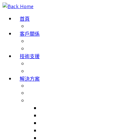
Skip
to
首頁
content
部落格
客戶關係
成功案例
客戶評價
技術支援
網域名稱註冊
服務條款
解決方案
The Internet of Things
Smartphone App Development
主要產品
Match Jobs – 職工部署/招聘系統
NHS Trusts 職工部署/招聘系統
Match Rooms – 會議室預訂系統
Volunteer Management – 志工人員管理系統
Volunteer Management for NHS Trust