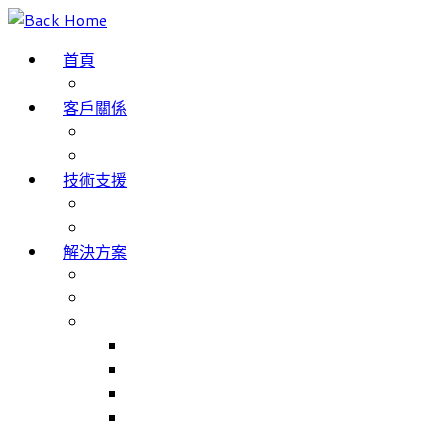
Skip
to
首頁
content
部落格
客戶關係
成功案例
客戶評價
技術支援
網域名稱註冊
服務條款
解決方案
The Internet of Things
Smartphone App Development
主要產品
Match Jobs – 職工部署/招聘系統
NHS Trusts 職工部署/招聘系統
Match Rooms – 會議室預訂系統
Volunteer Management – 志工人員管理系
統