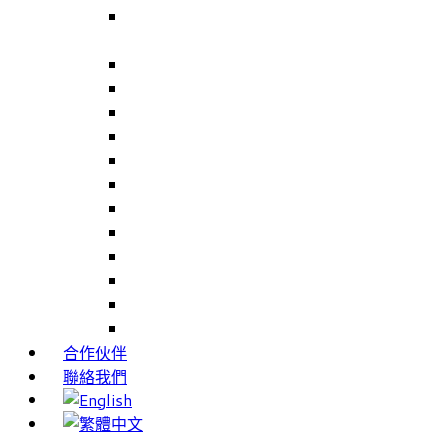
Volunteer Management for NHS Trusts –
NHS Trusts 志工人員管理系統
Careers Link Up – 就業職能平台
Career Interests – 職能性向測驗
PIMS – 實習管理系統
CAMS – 樣品、專案、客戶關係管理系統
CAMS CRM – 行銷與客戶關係管理系統
Cams Lite – 客戶關係管理系統精簡版
PPXWorks – 醫療器材管理系統
FMS – 配方管理系統
VMS – 供應商管理系統
JIGSAW – 高科技開發系統
Workloader – 專案組合管理系統
Timely Texts – 即時傳訊系統
合作伙伴
聯絡我們