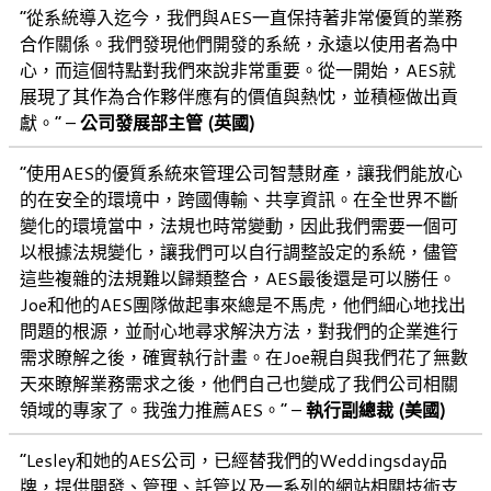
“從系統導入迄今，我們與AES一直保持著非常優質的業務
合作關係。我們發現他們開發的系統，永遠以使用者為中
心，而這個特點對我們來說非常重要。從一開始，AES就
展現了其作為合作夥伴應有的價值與熱忱，並積極做出貢
獻。” –
公司發展部主管 (英國)
“使用AES的優質系統來管理公司智慧財產，讓我們能放心
的在安全的環境中，跨國傳輸、共享資訊。在全世界不斷
變化的環境當中，法規也時常變動，因此我們需要一個可
以根據法規變化，讓我們可以自行調整設定的系統，儘管
這些複雜的法規難以歸類整合，AES最後還是可以勝任。
Joe和他的AES團隊做起事來總是不馬虎，他們細心地找出
問題的根源，並耐心地尋求解決方法，對我們的企業進行
需求瞭解之後，確實執行計畫。在Joe親自與我們花了無數
天來瞭解業務需求之後，他們自己也變成了我們公司相關
領域的專家了。我強力推薦AES。” –
執行副總裁 (美國)
“Lesley和她的AES公司，已經替我們的Weddingsday品
牌，提供開發、管理、託管以及一系列的網站相關技術支