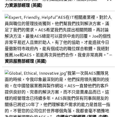
力資源部經理 (英國)
“AES在IT相關產業裡，對於人
員與職位的管理技術獨到，他們幫我們找到解決方案，滿
足了我們的需求。AES希望我們先提出相關問題，再討論
解決方法，最後AES總是可以提供中肯的回覆。Joe的個性
非常平易近人且樂於助人，有了他的協助，才能造就今日
曼徹斯特市政府內，能有個成功的職位媒合軟體。我絕對
推薦Joe和AES，若能再次與他們合作，我會非常高興。” –
資訊服務部經理 (英國)
“我第一次與AES團隊見
面的時候，令我印象最深刻的是，他們採用領先獨到的技
術，在中國發展業務與製作網站。AES一直替他們的客戶
提供良好的、完善的解決方案，而不只是賣產品而已，這
樣的經營理念已持續多年。AES與我們保有同事與朋友的
關係已將近10年了，他們理解客戶需求的能力是首屈一指
的，不管您的公司位於世界哪個角落，我都會毫不猶豫地
為您推薦國際化的AES。” –
中國出口部經理 (英國, 中國)