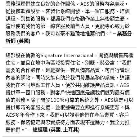
業務經理們建立良好的合作關係。AES的服務內容廣泛，
從授權軟體設計、客製化系統開發、單一窗口服務、培訓
課程、到售後服務，都讓我們在後勤作業上無後顧之憂，
這也使的我們的第一線客服及銷售人員，更能專心致力於
服務我們的客戶。我可以毫不猶豫地推薦他們。” –
業務分
析師 (英國)
總部設在倫敦的Signature International，開發與銷售高檔
住宅，並且在地中海區域投資住宅、別墅、與公寓：”我們
需要的合作夥伴，是能提供一套具備高品質、可自行管理
內容的網站，同時又能有助於我們發展業務的系統，這讓
我們在不同地點工作人員，便於共同維護產品資訊。AES
提供單一窗口服務，對客戶快速回應是讓我們感到最有價
值的服務。除了開發100％可靠的系統之外，AES總是可以
提供即時的客服支援，並根據需要立即進行系統更新。與
AES多年合作下來，我們可以證明他們在產品素質、客戶
服務、保密協定與忠實接待方面表現不遺餘力。我全力推
薦他們。” –
總經理 (英國, 土耳其)