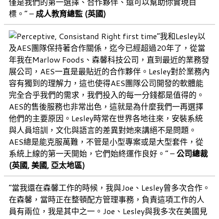
僅是我們的第一選擇、合作夥伴、還可以幫助你實現目
標。” –
成人教育總監 (英國)
“我和Lesley以
及AES團隊保持著合作關係，迄今已經超過20年了，從當
年我在Marlow Foods、森馨科技公司，直到最近的業務發
展公司，AES一直是最貼近的合作夥伴。Lesley對於業務內
容有獨到的理解力，這也使得AES團隊公司開發的軟體能
完全合乎我們的需求，我們投入的每一分錢都是值得的。
AES的售後服務也非常出色，這就是為什麼我們一再選擇
他們的主要原因。Lesley時常在世界各地往來，安裝系統
與人員培訓，文化與語言的差異對她來講絕不是問題。
AES總是能克服萬難，不管是小型專案或是大型套件，從
系統上線的第一天開始，它們始終運作良好。” –
公司總裁
(英國, 美國, 亞太地區)
“當我還在森馨工作的時候，我與Joe、Lesley曾多次合作。
在森馨，當時正在整頓配方管理事務，負責這項工作的人
員有兩位，我是其中之一。Joe、Lesley與我多次在美國見